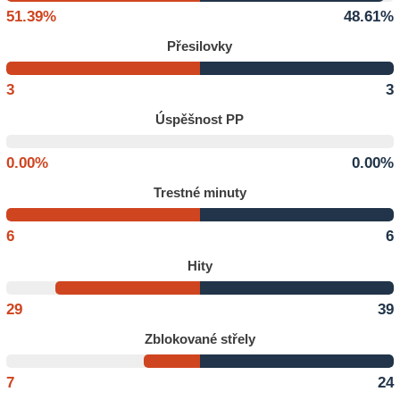
51.39%
48.61%
Přesilovky
3
3
Úspěšnost PP
0.00%
0.00%
Trestné minuty
6
6
Hity
29
39
Zblokované střely
7
24