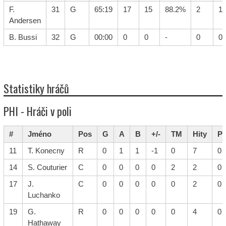
F.
31
G
65:19
17
15
88.2%
2
13
Andersen
B. Bussi
32
G
00:00
0
0
-
0
0/
Statistiky hráčů
PHI - Hráči v poli
#
Jméno
Pos
G
A
B
+/-
TM
Hity
P
11
T. Konecny
R
0
1
1
-1
0
7
0
14
S. Couturier
C
0
0
0
0
2
2
0
17
J.
C
0
0
0
0
0
2
0
Luchanko
19
G.
R
0
0
0
0
0
4
0
Hathaway