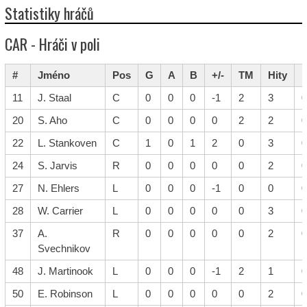
Statistiky hráčů
CAR - Hráči v poli
#
Jméno
Pos
G
A
B
+/-
TM
Hity
11
J. Staal
C
0
0
0
-1
2
3
0
20
S. Aho
C
0
0
0
0
2
2
0
22
L. Stankoven
C
1
0
1
2
0
3
0
24
S. Jarvis
R
0
0
0
0
0
2
0
27
N. Ehlers
L
0
0
0
-1
0
0
0
28
W. Carrier
L
0
0
0
0
0
3
0
37
A.
R
0
0
0
0
0
2
0
Svechnikov
48
J. Martinook
L
0
0
0
-1
2
1
0
50
E. Robinson
L
0
0
0
0
0
2
0