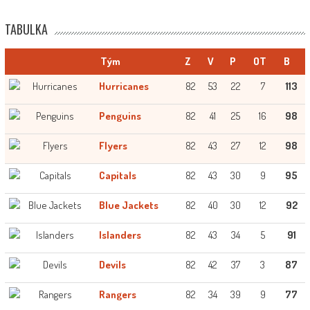
TABULKA
Tým
Z
V
P
OT
B
Hurricanes
82
53
22
7
113
Penguins
82
41
25
16
98
Flyers
82
43
27
12
98
Capitals
82
43
30
9
95
Blue Jackets
82
40
30
12
92
Islanders
82
43
34
5
91
Devils
82
42
37
3
87
Rangers
82
34
39
9
77