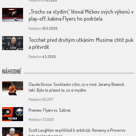
Posted on
17.6.2026
„Trochu se stydím,“ litoval Mičkov svých výkonů v
play-off, kabina Flyers ho podržela
Posted on
16.5.2026
Tocchet před druhým utkáním: Musíme chtít puk
a přitvrdit
Posted on
4.5.2026
NÁHODNÉ
Claude Giroux: Souhlasím s tím, co o mně Jeremy Roenick
řekl. Bylo to přesně to, co si myslím
Posted on
8.9.2017
Preview: Flyers vs. Sabres
Posted on
7.3.2020
Scott Laughton se přihlásil k arbitráži. Konecny a Provorov
tuto možnost nemají