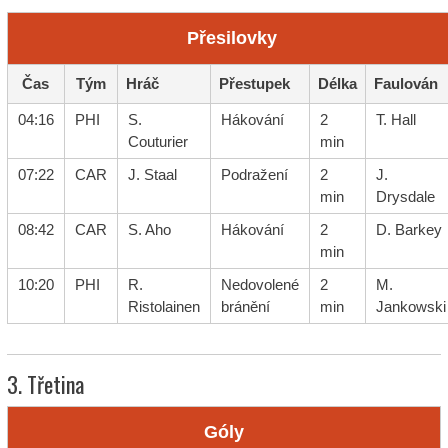
Přesilovky
Čas
Tým
Hráč
Přestupek
Délka
Faulován
04:16
PHI
S.
Hákování
2
T. Hall
Couturier
min
07:22
CAR
J. Staal
Podražení
2
J.
min
Drysdale
08:42
CAR
S. Aho
Hákování
2
D. Barkey
min
10:20
PHI
R.
Nedovolené
2
M.
Ristolainen
bránění
min
Jankowski
3. Třetina
Góly