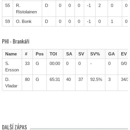
55
R.
D
0
0
0
-1
2
0
0
Ristolainen
59
O. Bonk
D
0
0
0
-1
0
1
0
PHI - Brankáři
Name
#
Pos
TOI
SA
SV
SV%
GA
EV
S.
33
G
00:00
0
0
-
0
0/0
Ersson
D.
80
G
65:31
40
37
92.5%
3
34/3
Vladar
DALŠÍ ZÁPAS