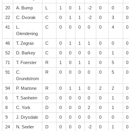
20
A. Bump
L
1
0
1
-2
0
0
0
22
C. Dvorak
C
0
1
1
-2
0
3
0
41
L.
C
0
0
0
0
0
4
0
Glendening
46
T. Zegras
C
0
1
1
1
0
0
0
52
D. Barkey
C
0
0
0
0
0
1
0
71
T. Foerster
R
1
0
1
1
0
5
0
91
C.
R
0
0
0
0
0
5
0
Grundstrom
94
P. Martone
R
0
1
1
0
2
2
0
6
T. Sanheim
D
0
0
0
0
0
1
0
8
C. York
D
0
0
0
2
0
1
0
9
J. Drysdale
D
0
0
0
0
0
0
0
24
N. Seeler
D
0
0
0
-2
0
1
0