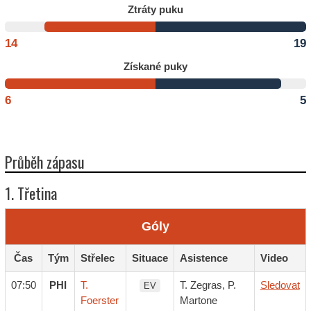
Ztráty puku
14
19
Získané puky
6
5
Průběh zápasu
1. Třetina
Góly
Čas
Tým
Střelec
Situace
Asistence
Video
07:50
PHI
T.
T. Zegras, P.
Sledovat
EV
Foerster
Martone