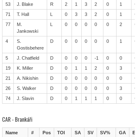
53
J. Blake
R
2
1
3
2
0
1
0
71
T. Hall
L
0
3
3
2
0
1
0
77
M.
L
0
0
0
0
0
2
0
Jankowski
4
S.
D
0
0
0
0
0
1
0
Gostisbehere
5
J. Chatfield
D
0
0
0
-1
0
0
0
19
K. Miller
D
0
1
1
2
0
3
0
21
A. Nikishin
D
0
0
0
0
0
0
0
26
S. Walker
D
0
0
0
0
0
3
0
74
J. Slavin
D
0
1
1
1
0
0
0
CAR - Brankáři
Name
#
Pos
TOI
SA
SV
SV%
GA
E