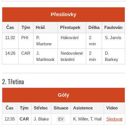
Přesilovky
Čas
Tým
Hráč
Přestupek
Délka
Faulován
11:32
PHI
P.
Hákování
2
S. Jarvis
Martone
min
14:26
CAR
J.
Nedovolené
2
D.
Martinook
bránění
min
Barkey
2. Třetina
Góly
Čas
Tým
Střelec
Situace
Asistence
Video
12:35
CAR
J. Blake
K. Miller, T. Hall
Sledovat
EV