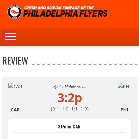
Skip
to
content
REVIEW
Xfinity Mobile Arena
3:2p
(0:1–1:0–1:1–1:0)
CAR
PHI
Střelci CAR