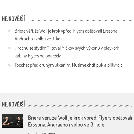
NEJNOVĚJŠÍ
Briere věří, že Woll je krok vpřed. Flyers obětovali Erssona,
Andraeho i volbu ve 3. kole
„Trochu se stydím,“ litoval Mičkov svých výkonů v play-off,
kabina Flyers ho podržela
Tocchet před druhým utkáním: Musíme chtít puk a přitvrdit
NEJNOVĚJŠÍ
Briere věří, že Woll je krok vpřed. Flyers obětovali
Erssona, Andraeho i volbu ve 3. kole