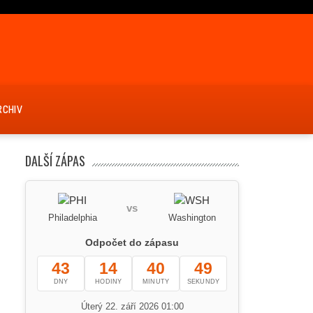
RCHIV
DALŠÍ ZÁPAS
vs
Philadelphia
Washington
Odpočet do zápasu
43
14
40
49
DNY
HODINY
MINUTY
SEKUNDY
Úterý 22. září 2026 01:00