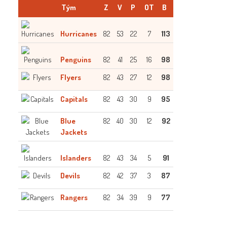
Tým
Z
V
P
OT
B
Hurricanes
82
53
22
7
113
Penguins
82
41
25
16
98
Flyers
82
43
27
12
98
Capitals
82
43
30
9
95
Blue
82
40
30
12
92
Jackets
Islanders
82
43
34
5
91
Devils
82
42
37
3
87
Rangers
82
34
39
9
77