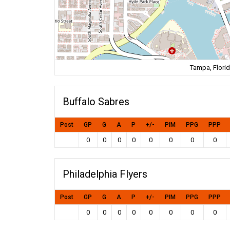
Tampa, Florid
Buffalo Sabres
Post
GP
G
A
P
+/-
PIM
PPG
PPP
0
0
0
0
0
0
0
0
Philadelphia Flyers
Post
GP
G
A
P
+/-
PIM
PPG
PPP
0
0
0
0
0
0
0
0