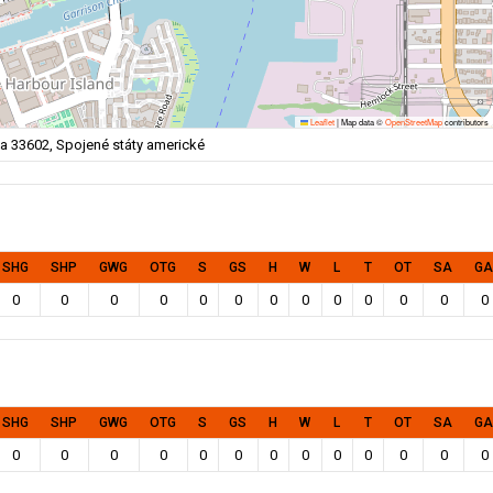
Leaflet
|
Map data ©
OpenStreetMap
contributors
a 33602, Spojené státy americké
SHG
SHP
GWG
OTG
S
GS
H
W
L
T
OT
SA
GA
0
0
0
0
0
0
0
0
0
0
0
0
0
SHG
SHP
GWG
OTG
S
GS
H
W
L
T
OT
SA
GA
0
0
0
0
0
0
0
0
0
0
0
0
0