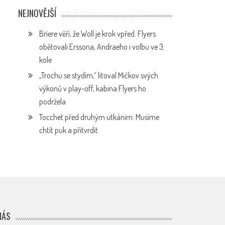
NEJNOVĚJŠÍ
Briere věří, že Woll je krok vpřed. Flyers
obětovali Erssona, Andraeho i volbu ve 3.
kole
„Trochu se stydím,“ litoval Mičkov svých
výkonů v play-off, kabina Flyers ho
podržela
Tocchet před druhým utkáním: Musíme
chtít puk a přitvrdit
NÁS