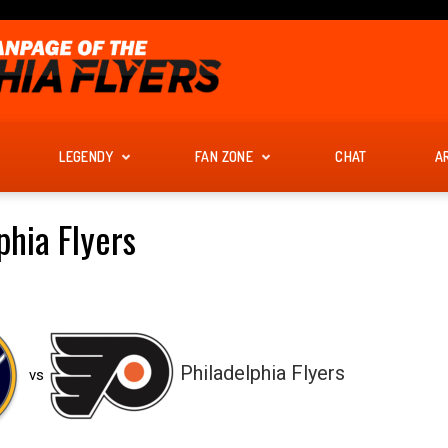
LEGENDY
FAN ZONE
CHAT
A
phia Flyers
Philadelphia Flyers
vs