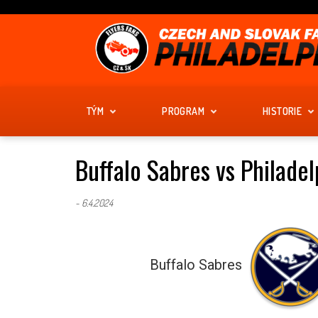
Skip
to
content
TÝM
PROGRAM
HISTORIE
Buffalo Sabres vs Philadel
-
6.4.2024
Buffalo Sabres